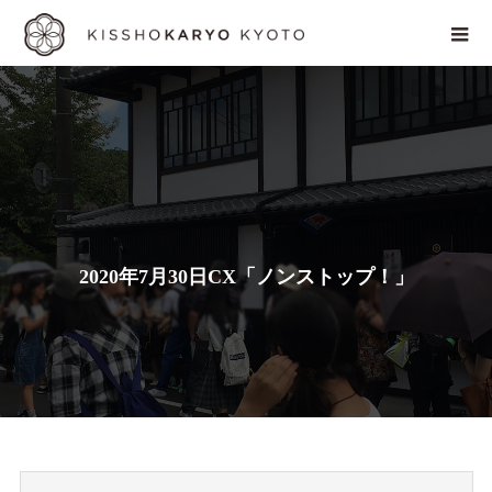
2
0
2
0
年
7
月
3
0
日
C
X
「
ノ
ン
ス
ト
ッ
プ
！
」