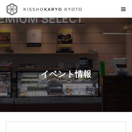
イ
ベ
ン
ト
情
報