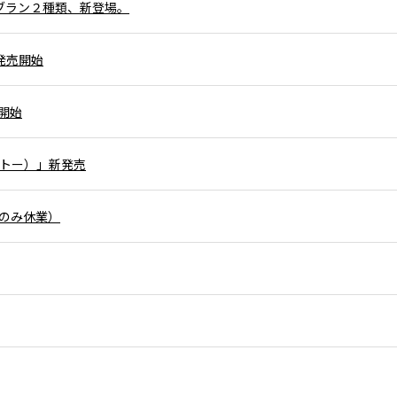
ンブラン２種類、新登場。
発売開始
開始
ガトー）」新発売
日のみ休業）