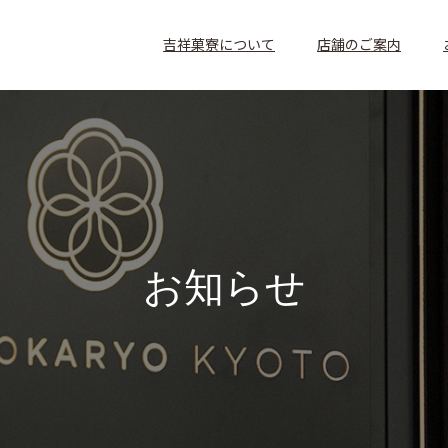
吉祥菓寮について
店舗のご案内
お
知
ら
せ