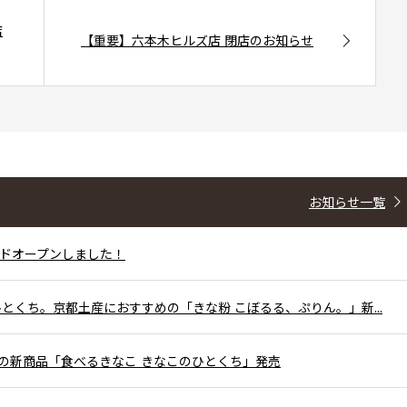
店
【重要】六本木ヒルズ店 閉店のお知らせ
お知らせ一覧
ドオープンしました！
とくち。京都土産におすすめの「きな粉 こぼるる、ぷりん。」新...
の新商品「食べるきなこ きなこのひとくち」発売