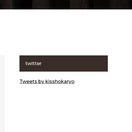
twitter
Tweets by kisshokaryo